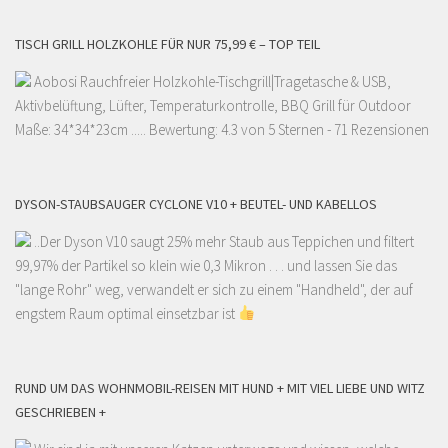
TISCH GRILL HOLZKOHLE FÜR NUR 75,99 € – TOP TEIL
Aobosi Rauchfreier Holzkohle-Tischgrill|Tragetasche & USB,
Aktivbelüftung, Lüfter, Temperaturkontrolle, BBQ Grill für Outdoor
Maße: 34*34*23cm ..... Bewertung: 4.3 von 5 Sternen - 71 Rezensionen
DYSON-STAUBSAUGER CYCLONE V10 + BEUTEL- UND KABELLOS
..Der Dyson V10 saugt 25% mehr Staub aus Teppichen und filtert
99,97% der Partikel so klein wie 0,3 Mikron . . . und lassen Sie das
"lange Rohr" weg, verwandelt er sich zu einem "Handheld", der auf
engstem Raum optimal einsetzbar ist
RUND UM DAS WOHNMOBIL-REISEN MIT HUND + MIT VIEL LIEBE UND WITZ
GESCHRIEBEN +